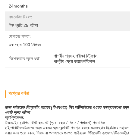
24months
প্যাকেজিং বিবরণ:
কিট প্রতি 25 পরীক্ষা
যোগানের ক্ষমতা:
এক বছরে 100 মিলিয়ন
পার্শ্বীয় প্রবাহ পরীক্ষা স্ট্রিপস
, 
বিশেষভাবে তুলে ধরা:
পার্শ্বীয় ফ্লো ডায়াগনস্টিকস
পণ্যের বর্ণনা
মানব থাইরয়েড স্টিমুলেটিং হরমোন (টিএসএইচ)
সিই সার্টিফাইডের
গুণগত সনাক্তকরণের জন্য
একটি দ্রুত পরীক্ষা
অ্যাপ্লিকেশন:
টিএসএইচ র‌্যাপিড টেস্ট ক্যাসেট (পুরো রক্ত ​​/ সিরাম / প্লাজমা) প্রাথমিক
হাইপোথাইরয়েডিজমের জন্য একজন অ্যাম্বুলরিটি প্রাপ্ত বয়স্ক জনসংখ্যার স্ক্রিনিংয়ে সহায়তা
করার জন্য পুরো রক্ত, সিরাম বা প্লাজমাতে গুনগত
থাইরয়েড স্টিমুলেটিং হরমোন (টিএসএইচ)