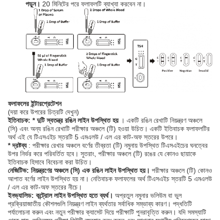
পড়ুন।
20 মিনিটের পরে ফলাফলটি ব্যাখ্যা করবেন না।
ফলাফলের ইন্টারপ্রেটেশন
(দয়া করে উপরের চিত্রটি দেখুন)
ইতিবাচক: * দুটি স্বতন্ত্র রঙিন লাইন উপস্থিত হয়
। একটি রঙিন রেখাটি নিয়ন্ত্রণ অঞ্চলে
(সি) এবং অন্য রঙিন রেখাটি পরীক্ষার অঞ্চলে (টি) হওয়া উচিত। একটি ইতিবাচক ফলাফলটির
অর্থ এই যে টিএসএইচ স্তরটি 5 এমএলউ / এল এর কাট-অফ স্তরের উপরে।
* দ্রষ্টব্য
: পরীক্ষার রেখার অঞ্চলে বর্ণের তীব্রতা (টি) নমুনায় উপস্থিত টিএসএইচের ঘনত্বের
উপর নির্ভর করে পরিবর্তিত হবে। সুতরাং, পরীক্ষার অঞ্চলে (টি) রঙের যে কোনও ছায়াকে
ইতিবাচক হিসাবে বিবেচনা করা উচিত।
নেজিটিভ: নিয়ন্ত্রণের অঞ্চলে (সি) এক রঙিন লাইন উপস্থিত হয়।
পরীক্ষার অঞ্চলে (টি) কোনও
আপাত বর্ণের লাইন উপস্থিত হয় না। নেতিবাচক ফলাফলের অর্থ টিএসএইচ স্তরটি 5 এমএলউ
/ এল এর কাট-অফ স্তরের নীচে।
ইনভ্যালিড: কন্ট্রোল লাইন উপস্থিত হতে ব্যর্থ।
অপ্রতুল নমুনার ভলিউম বা ভুল
প্রক্রিয়াজাতীয় কৌশলগুলি নিয়ন্ত্রণ লাইন ব্যর্থতার সর্বাধিক সম্ভাব্য কারণ। পদ্ধতিটি
পর্যালোচনা করুন এবং নতুন পরীক্ষার ক্যাসেট দিয়ে পরীক্ষাটি পুনরাবৃত্তি করুন। যদি সমস্যাটি