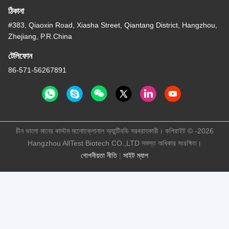
ঠিকানা
#383, Qiaoxin Road, Xiasha Street, Qiantang District, Hangzhou,
Zhejiang, P.R.China
টেলিফোন
86-571-56267891
চীন ভালো মানের কাস্টম মনোোক্লোনাল অ্যান্টিবডি সরবরাহকারী। কপিরাইট © -2026
Hangzhou AllTest Biotech CO.,LTD সমস্ত অধিকার সংরক্ষিত।
গোপনীয়তা নীতি
|
সাইট ম্যাপ