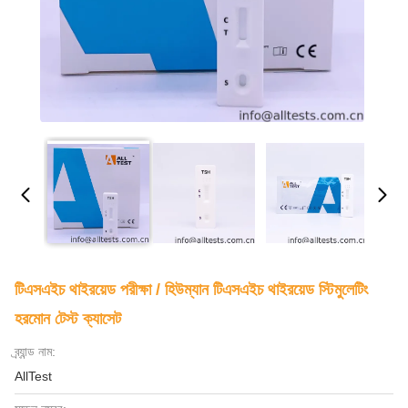
টিএসএইচ থাইরয়েড পরীক্ষা / হিউম্যান টিএসএইচ থাইরয়েড স্টিমুলেটিং
হরমোন টেস্ট ক্যাসেট
ব্র্যান্ড নাম:
AllTest