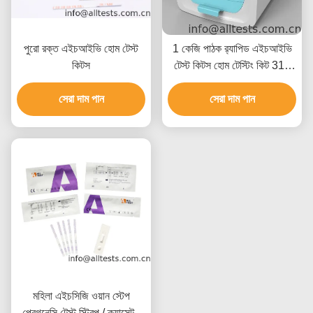
পুরো রক্ত ​​এইচআইভি হোম টেস্ট
1 কেজি পাঠক র‌্যাপিড এইচআইভি
কিটস
টেস্ট কিটস হোম টেস্টিং কিট 310
এমএম × 240 এমএম × 110
সেরা দাম পান
সেরা দাম পান
এমএম
মহিলা এইচসিজি ওয়ান স্টেপ
প্রেগনেন্সি টেস্ট স্ট্রিপ / ক্যাসেট /