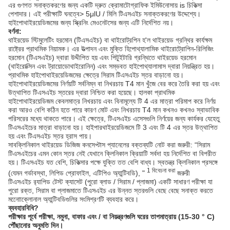
এর গুণগত সনাক্তকরণের জন্য একটি দ্রুত ক্রোমাটোগ্রাফিক ইমিউনোসায় is চিকিত্সা
পেশাদার। এই পরীক্ষাটি ঘনত্বে> 5μlU / মিলি টিএসএইচ সনাক্তকরণের উদ্দেশ্যে।
হাইপোথাইরয়েডিজমের জন্য স্ক্রিনিং মেওনেটসের জন্য এটি নির্দেশিত নয়।
বর্ণনা:
থাইরয়েড স্টিমুলেটিং হরমোন (টিএসএইচ) বা থাইরোট্রপিন হ'ল থাইরয়েড গ্রন্থির কার্যক্ষম
রাষ্ট্রের প্রাথমিক নিয়ামক। এর উত্পাদন এবং মুক্তি হিপোথ্যালামিক থাইরোট্রোপিন-রিলিজিং
হরমোন (টিএসএইচ) দ্বারা উদ্দীপিত হয় এবং পিটুইটারি গ্রন্থিতে থাইরয়েড হরমোন
(থাইরোক্সিন এবং ট্রায়োডোথাইরোনিন) এবং সম্ভবত হাইপোথ্যালামাস দ্বারা নিয়ন্ত্রিত হয়।
প্রাথমিক হাইপোথাইরয়েডিজমের ক্ষেত্রে সিরাম টিএসএইচ স্তর বাড়ানো হয়।
হাইপোথাইরয়েডিজমের নির্ণয়টি সর্বনিম্ন বা নিখরচায় T4 মান খুঁজে বের করে তৈরি করা হয় এবং
উত্থাপিত টিএসএইচ স্তরের দ্বারা নিশ্চিত করা হয়েছে। হালকা প্রাথমিক
হাইপোথাইরয়েডিজম কেবলমাত্র নিখরচায় এবং বিনামূল্যে টি 4 এর মাত্রা পরিমাপ করে নির্ণয়
করা আরও বেশি কঠিন হতে পারে কারণ মোট এবং নিখরচায় T4 মান কখনও কখনও স্বাভাবিক
পরিসরের মধ্যে থাকতে পারে। এই ক্ষেত্রে, টিএসএইচ এসেসগুলি নির্ণয়ের জন্য কার্যকর যেহেতু
টিএসএইচের মাত্রা বাড়ানো হয়। হাইপারথাইরয়েডিজমে টি 3 এবং টি 4 এর স্তর উত্থাপিত
হয় এবং টিএসএইচ স্তর হ্রাস পায়।
সাবক্লিনিকাল থাইরয়েড ডিজিজ কনসেপ্টাস প্যানেলের বক্তব্যটি নোট করা জরুরী: “সিরাম
টিএসএইচের এমন কোন স্তর নেই যেখানে ক্লিনিকাল ক্রিয়াটি সর্বদা হয় নির্দেশিত বা বিপরীত
হয়। টিএসএইচ যত বেশি, চিকিত্সার পক্ষে যুক্তি তত বেশি বাধ্য। স্বতন্ত্র ক্লিনিকাল প্রসঙ্গে
1 বিবেচনা করা
(যেমন গর্ভাবস্থা, লিপিড প্রোফাইল, এটিপিও অ্যান্টিবডি), "
জরুরী
টিএসএইচ র‌্যাপিড টেস্ট ক্যাসেট (পুরো ব্লাড / সিরাম / প্লাজমা) একটি সাধারণ পরীক্ষা যা
পুরো রক্ত, সিরাম বা প্লাজমাতে টিএসএইচ এর উন্নত স্তরগুলি বেছে বেছে সনাক্ত করতে
মনোোক্লোনাল অ্যান্টিবডিগুলির সংমিশ্রণটি ব্যবহার করে।
ব্যবহারবিধি?
পরীক্ষার পূর্বে পরীক্ষা, নমুনা, বাফার এবং / বা নিয়ন্ত্রণগুলি ঘরের তাপমাত্রায় (15-30 ° C)
পৌঁছানোর অনুমতি দিন।