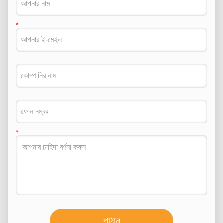
পাঠান