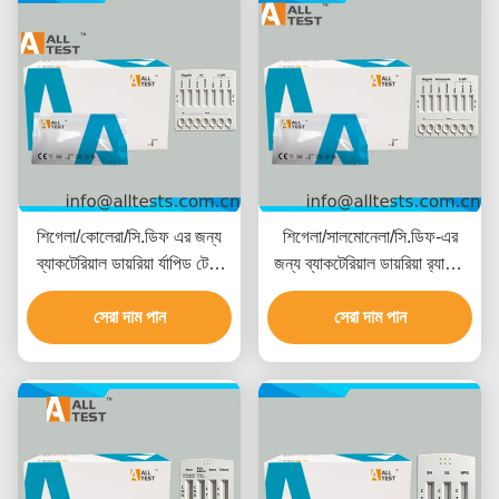
শিগেলা/কোলেরা/সি.ডিফ এর জন্য
শিগেলা/সালমোনেলা/সি.ডিফ-এর
ব্যাকটেরিয়াল ডায়রিয়া র্যাপিড টেস্ট
জন্য ব্যাকটেরিয়াল ডায়রিয়া র‍্যাপিড
10 মিনিটের পাঠের সময় সহ, সিই
টেস্ট, ১০ মিনিটে দ্রুত ফলাফল, উচ্চ
সার্টিফাইড এবং উচ্চ নির্ভুলতা
সেরা দাম পান
নির্ভুলতা এবং সহজ ভিজ্যুয়াল
সেরা দাম পান
ইন্টারপ্রিটেশন