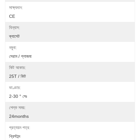
সাক্ষ্যদান:
CE
বিন্যাস:
ক্যাসেট
নমুনা:
সেরাম / প্লাজমা
কিট আকার:
25T / কিট
ভাণ্ডার:
2-30 ° সেঃ
শেল্ফ সময়:
24months
প্রত্যয়ন পত্র:
খ্রিস্টাব্দ