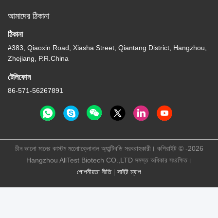
আমাদের ঠিকানা
ঠিকানা
#383, Qiaoxin Road, Xiasha Street, Qiantang District, Hangzhou,
Zhejiang, P.R.China
টেলিফোন
86-571-56267891
চীন ভালো মানের কাস্টম মনোোক্লোনাল অ্যান্টিবডি সরবরাহকারী। কপিরাইট © -2026
Hangzhou AllTest Biotech CO.,LTD সমস্ত অধিকার সংরক্ষিত।
গোপনীয়তা নীতি
|
সাইট ম্যাপ