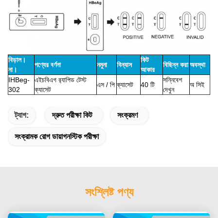
বিড়াল।
কিট
পণ্যের বর্ণনা
নমুনা
বিন্যাস
বিছিন্ন করা
অবস্থা
না।
আকার
IHBeg-
এইচবিএগ র‌্যাপিড টেস্ট
সন্নিবেশ
এস / পি
ক্যাসেট
40 টি
অ সিই
302
ক্যাসেট
দেখুন
ট্যাগ:
দ্রুত পরীক্ষা কিট
সংক্রমণ
সংক্রামক রোগ ডায়াগনস্টিক পরীক্ষা
সংশ্লিষ্ট পণ্য