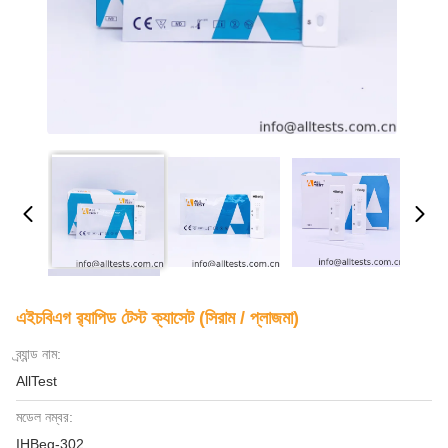
এইচবিএগ র‌্যাপিড টেস্ট ক্যাসেট (সিরাম / প্লাজমা)
ব্র্যান্ড নাম:
AllTest
মডেল নম্বর:
IHBeg-302