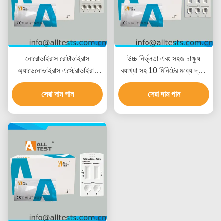
নোরোভাইরাস রোটাভাইরাস
উচ্চ নির্ভুলতা এবং সহজ চাক্ষুষ
অ্যাডেনোভাইরাস এস্ট্রোভাইরাস
ব্যাখ্যা সহ 10 মিনিটের মধ্যে দ্রুত
এন্টেরোভাইরাস কম্বো সংক্রামক
ফলাফলের জন্য Entamoeba
রোগের জন্য দ্রুত পরীক্ষা 15
সেরা দাম পান
Giardia H.pylori কম্বো দ্রুত
সেরা দাম পান
মিনিটের মধ্যে দ্রুত ফলাফল সহ উচ্চ
পরীক্ষা
নির্ভুলতা এবং সহজ চাক্ষুষ ব্যাখ্যা