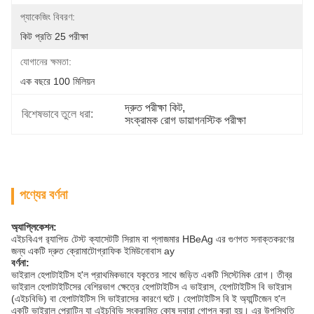
প্যাকেজিং বিবরণ:
কিট প্রতি 25 পরীক্ষা
যোগানের ক্ষমতা:
এক বছরে 100 মিলিয়ন
দ্রুত পরীক্ষা কিট
, 
বিশেষভাবে তুলে ধরা:
সংক্রামক রোগ ডায়াগনস্টিক পরীক্ষা
পণ্যের বর্ণনা
অ্যাপ্লিকেশন:
এইচবিএগ র‌্যাপিড টেস্ট ক্যাসেটটি সিরাম বা প্লাজমার HBeAg এর গুণগত সনাক্তকরণের
জন্য একটি দ্রুত ক্রোমাটোগ্রাফিক ইমিউনোবাস ay
বর্ণনা:
ভাইরাল হেপাটাইটিস হ'ল প্রাথমিকভাবে যকৃতের সাথে জড়িত একটি সিস্টেমিক রোগ। তীব্র
ভাইরাল হেপাটাইটিসের বেশিরভাগ ক্ষেত্রে হেপাটাইটিস এ ভাইরাস, হেপাটাইটিস বি ভাইরাস
(এইচবিভি) বা হেপাটাইটিস সি ভাইরাসের কারণে ঘটে। হেপাটাইটিস বি ই অ্যান্টিজেন হ'ল
একটি ভাইরাল প্রোটিন যা এইচবিভি সংক্রামিত কোষ দ্বারা গোপন করা হয়। এর উপস্থিতি