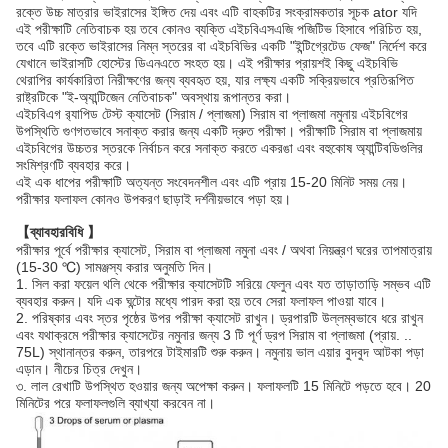
রক্তে উচ্চ মাত্রার ভাইরাসের ইঙ্গিত দেয় এবং এটি বাহকটির সংক্রামকতার সূচক ator যদি
এই পরীক্ষাটি নেতিবাচক হয় তবে কোনও ব্যক্তি এইচবিএসএজি পজিটিভ হিসাবে পরিচিত হয়,
তবে এটি রক্তে ভাইরাসের নিম্ন স্তরের বা এইচবিভির একটি "ইন্টিগ্রেটেড ফেজ" নির্দেশ করে
যেখানে ভাইরাসটি হোস্টের ডিএনএতে সংহত হয়। এই পরীক্ষার প্রায়শই কিছু এইচবিভি
থেরাপির কার্যকারিতা নিরীক্ষণের জন্য ব্যবহৃত হয়, যার লক্ষ্য একটি সক্রিয়ভাবে প্রতিরূপিত
রাষ্ট্রটিকে "ই-অ্যান্টিজেন নেতিবাচক" অবস্থায় রূপান্তর করা।
এইচবিএগ র‌্যাপিড টেস্ট ক্যাসেট (সিরাম / প্লাজমা) সিরাম বা প্লাজমা নমুনায় এইচবিগের
উপস্থিতি গুণগতভাবে সনাক্ত করার জন্য একটি দ্রুত পরীক্ষা। পরীক্ষাটি সিরাম বা প্লাজমায়
এইচবিগের উচ্চতর স্তরকে নির্বাচন করে সনাক্ত করতে একরঙা এবং বহুকোষ অ্যান্টিবডিগুলির
সংমিশ্রণটি ব্যবহার করে।
এই এক ধাপের পরীক্ষাটি অত্যন্ত সংবেদনশীল এবং এটি প্রায় 15-20 মিনিট সময় নেয়।
পরীক্ষার ফলাফল কোনও উপকরণ ছাড়াই দর্শনীয়ভাবে পড়া হয়।
【ব্যাবহারবিধি 】
পরীক্ষার পূর্বে পরীক্ষার ক্যাসেট, সিরাম বা প্লাজমা নমুনা এবং / অথবা নিয়ন্ত্রণ ঘরের তাপমাত্রায়
(15-30 ℃) সামঞ্জস্য করার অনুমতি দিন।
1. সিল করা ফয়েল থলি থেকে পরীক্ষার ক্যাসেটটি সরিয়ে ফেলুন এবং যত তাড়াতাড়ি সম্ভব এটি
ব্যবহার করুন। যদি এক ঘন্টাের মধ্যে পারদ করা হয় তবে সেরা ফলাফল পাওয়া যাবে।
2. পরিষ্কার এবং স্তর পৃষ্ঠের উপর পরীক্ষা ক্যাসেট রাখুন। ড্রপারটি উল্লম্বভাবে ধরে রাখুন
এবং যথাক্রমে পরীক্ষার ক্যাসেটের নমুনার জন্য 3 টি পূর্ণ ড্রপ সিরাম বা প্লাজমা (প্রায়. ..
75L) স্থানান্তর করুন, তারপরে টাইমারটি শুরু করুন। নমুনায় ভাল এয়ার বুদবুদ আটকা পড়া
এড়ান। নীচের চিত্র দেখুন।
৩. লাল রেখাটি উপস্থিত হওয়ার জন্য অপেক্ষা করুন। ফলাফলটি 15 মিনিটে পড়তে হবে। 20
মিনিটের পরে ফলাফলগুলি ব্যাখ্যা করবেন না।