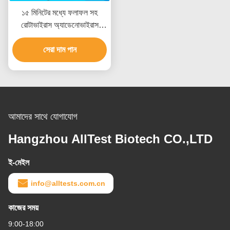
১৫ মিনিটের মধ্যে ফলাফল সহ
রোটাভাইরাস অ্যাডেনোভাইরাস
অ্যাস্ট্রোভাইরাস কম্বো র‍্যাপিড
টেস্ট, সিই সার্টিফাইড এবং উচ্চ
সেরা দাম পান
নির্ভুলতা
আমাদের সাথে যোগাযোগ
Hangzhou AllTest Biotech CO.,LTD
ই-মেইল
info@alltests.com.cn
কাজের সময়
9:00-18:00