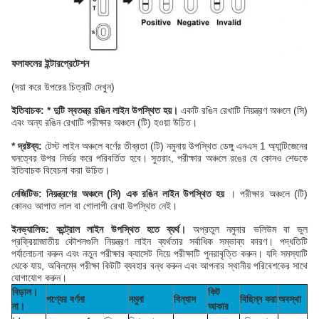
ফলাফলের ইন্টারপ্রেটেশন
(দয়া করে উপরের চিত্রটি দেখুন)
ইতিবাচক: * দুটি স্বতন্ত্র রঙিন লাইন উপস্থিত হয়।
একটি রঙিন রেখাটি নিয়ন্ত্রণ অঞ্চলে (সি)
এবং অন্য রঙিন রেখাটি পরীক্ষার অঞ্চলে (টি) হওয়া উচিত।
* দ্রষ্টব্য:
টেস্ট লাইন অঞ্চলে বর্ণের তীব্রতা (টি) নমুনায় উপস্থিত ডেঙ্গু এনএস 1 অ্যান্টিজেনের
ঘনত্বের উপর নির্ভর করে পরিবর্তিত হবে। সুতরাং, পরীক্ষার অঞ্চলে রঙের যে কোনও শেডকে
ইতিবাচক বিবেচনা করা উচিত।
নেজিটিভ: নিয়ন্ত্রণের অঞ্চলে (সি) এক রঙিন লাইন উপস্থিত হয়
। পরীক্ষার অঞ্চলে (টি)
কোনও আপাত লাল বা গোলাপী রেখা উপস্থিত নেই।
ইনভ্যালিড: কন্ট্রোল লাইন উপস্থিত হতে ব্যর্থ।
অপ্রতুল নমুনার ভলিউম বা ভুল
প্রক্রিয়াজাতীয় কৌশলগুলি নিয়ন্ত্রণ লাইন ব্যর্থতার সর্বাধিক সম্ভাব্য কারণ। পদ্ধতিটি
পর্যালোচনা করুন এবং নতুন পরীক্ষার ক্যাসেট দিয়ে পরীক্ষাটি পুনরাবৃত্তি করুন। যদি সমস্যাটি
থেকে যায়, অবিলম্বে পরীক্ষা কিটটি ব্যবহার বন্ধ করুন এবং আপনার স্থানীয় পরিবেশকের সাথে
যোগাযোগ করুন।
বিড়াল।
কিট
পণ্যের বর্ণনা
নমুনা
বিন্যাস
বিছিন্ন করা
অবস্থা
না।
আকার