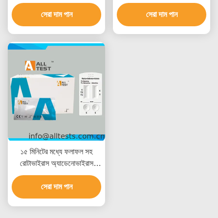
এন্টেরোভাইরাস কম্বো সংক্রামক
ফলাফলের জন্য Entamoeba
রোগের জন্য দ্রুত পরীক্ষা 15
সেরা দাম পান
Giardia H.pylori কম্বো দ্রুত
সেরা দাম পান
মিনিটের মধ্যে দ্রুত ফলাফল সহ উচ্চ
পরীক্ষা
নির্ভুলতা এবং সহজ চাক্ষুষ ব্যাখ্যা
১৫ মিনিটের মধ্যে ফলাফল সহ
রোটাভাইরাস অ্যাডেনোভাইরাস
অ্যাস্ট্রোভাইরাস কম্বো র‍্যাপিড
টেস্ট, সিই সার্টিফাইড এবং উচ্চ
সেরা দাম পান
নির্ভুলতা