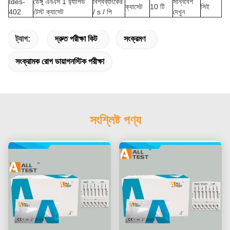
Ides-
ডেঙ্গু এনএস 1 র‌্যাপিড
বিশ্বব্যাংকের
সন্নিবেশ
ক্যাসেট
10 টি
সিই
402
টেস্ট ক্যাসেট
/ s / পি
দেখুন
ট্যাগ:
দ্রুত পরীক্ষা কিট
সংক্রমণ
সংক্রামক রোগ ডায়াগনস্টিক পরীক্ষা
সংশ্লিষ্ট পণ্য