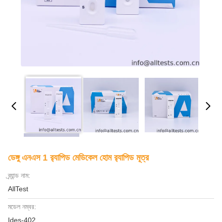
ডেঙ্গু এনএস 1 র‌্যাপিড মেডিকেল হোম র‌্যাপিড মূত্র
ব্র্যান্ড নাম:
AllTest
মডেল নম্বর:
Ides-402