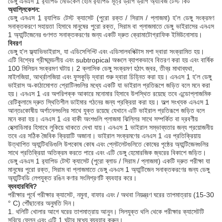
ডেঙ্গু এনএস 1 র‌্যাপিড মেডিকেল হোম র‌্যাপিড মূত্র ড্রাগ ড্রাগ অ্যাবিজ টেস্ট কিট
অ্যাপ্লিকেশন:
ডেঙ্গু এনএস 1 র‌্যাপিড টেস্ট ক্যাসেট (পুরো রক্ত ​​/ সিরাম / প্লাজমা) হ'ল ডেঙ্গু সংক্রমণ
সনাক্তকরণে সহায়তা হিসাবে মানুষের পুরো রক্ত, সিরাম বা প্লাজমাতে ডেঙ্গু ভাইরাসের এনএস
1 অ্যান্টিজেনের গুণগত সনাক্তকরণের জন্য একটি দ্রুত ক্রোমাটোগ্রাফিক ইমিউনোসায়।
বিবরণ
ডেঙ্গু হ'ল ফ্ল্যাভিভাইরাস, যা এডিসেগিপ্টি এবং এডিসালবপিক্টাস মশা দ্বারা সংক্রামিত হয়।
এটি বিশ্বের গ্রীষ্মমন্ডলীয় এবং subtropical অঞ্চলে ব্যাপকভাবে বিতরণ করা হয় এবং বার্ষিক
100 মিলিয়ন সংক্রমণ ঘটায়। 2 ক্লাসিক ডেঙ্গু সংক্রমণ হঠাৎ জ্বর, তীব্র মাথাব্যথা,
মাইলজিয়া, আর্থ্রালজিয়া এবং ফুসকুড়ি দ্বারা শুরু দ্বারা চিহ্নিত করা হয়। এনএস 1 হ'ল ডেঙ্গু
ভাইরাস অ-কাঠামোগত প্রোটিনগুলির মধ্যে একটি যা ভাইরাল প্রতিরূপে জড়িত বলে মনে করা
হয়। এনএস 1 এর অপরিপক্ক আকারে মনোমার হিসাবে উপস্থিত রয়েছে তবে এন্ডোপ্লাজমিক
রেটিকুলামে দ্রুত স্থিতিশীল ডাইমার গঠনের জন্য প্রক্রিয়া করা হয়। অল্প সংখ্যক এনএস 1
আন্তঃকোষীয় অর্গানেলগুলির সাথে যুক্ত রয়েছে যেখানে এটি ভাইরাল প্রতিরূপে জড়িত বলে
মনে করা হয়। এনএস 1 এর বাকী অংশগুলি প্লাজমা ঝিল্লির সাথে সম্পর্কিত বা দ্রবণীয়
হেক্সাডিমার হিসাবে লুকিয়ে থাকতে দেখা যায়। এনএস 1 ভাইরাল সম্ভাব্যতার জন্য প্রয়োজনীয়
তবে এর সঠিক জৈবিক ক্রিয়াটি অজানা। ভাইরাল সংক্রমণের এনএস 1 এর প্রতিক্রিয়ায়
উত্থাপিত অ্যান্টিবডিগুলি উপকোষ কোষ এবং প্লেটলেটগুলিতে কোষের পৃষ্ঠের অ্যান্টিজেনগুলির
সাথে প্রতিক্রিয়া অতিক্রম করতে পারে এবং এটি ডেঙ্গু হেমোরজিক জ্বরের বিকাশে জড়িত।
ডেঙ্গু এনএস 1 র‌্যাপিড টেস্ট ক্যাসেট (পুরো ব্লাড / সিরাম / প্লাজমা) একটি দ্রুত পরীক্ষা যা
মানুষের পুরো রক্ত, সিরাম বা প্লাজমাতে ডেঙ্গু এনএস 1 অ্যান্টিজেন সনাক্তকরণের জন্য ডেঙ্গু
অ্যান্টিবডি লেপযুক্ত রঙিন কণার সংমিশ্রণটি ব্যবহার করে।
ব্যবহারবিধি?
পরীক্ষার পূর্বে পরীক্ষার ক্যাসেট, নমুনা, বাফার এবং / অথবা নিয়ন্ত্রণ ঘরের তাপমাত্রায় (15-30
° C) পৌঁছানোর অনুমতি দিন।
1. থলিটি খোলার আগে ঘরের তাপমাত্রায় আনুন। সিলযুক্ত থলি থেকে পরীক্ষার ক্যাসেটটি
সরিয়ে ফেলুন এবং এটি 1 ঘন্টার মধ্যে ব্যবহার করুন।