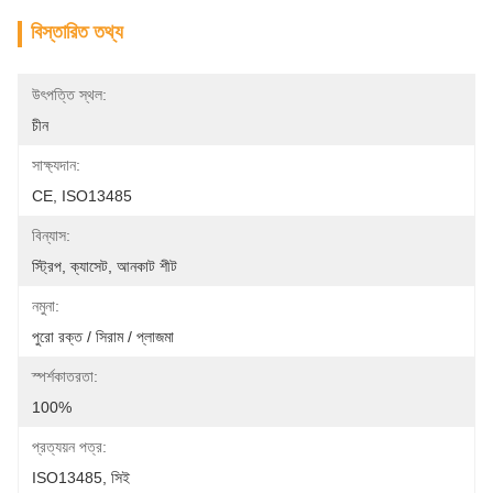
বিস্তারিত তথ্য
উৎপত্তি স্থল:
চীন
সাক্ষ্যদান:
CE, ISO13485
বিন্যাস:
স্ট্রিপ, ক্যাসেট, আনকাট শীট
নমুনা:
পুরো রক্ত ​​/ সিরাম / প্লাজমা
স্পর্শকাতরতা:
100%
প্রত্যয়ন পত্র:
ISO13485, সিই