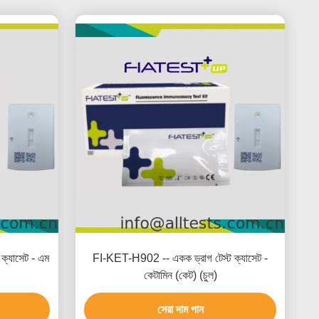
ক্যাসেট - এম
FI-KET-H902 -- একক ড্রাগ টেস্ট ক্যাসেট -
কেটামিন (কেট) (চুল)
সেরা দাম পান