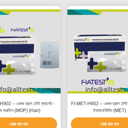
02 -- একক ড্রাগ টেস্ট ক্যাসেট -
FI-MET-H902 -- একক ড্রাগ টেস্ট 
ম অরফিন (MOP) (Hair)
ইথামফেটামিন (MET)
সেরা দাম পান
সেরা দাম পান