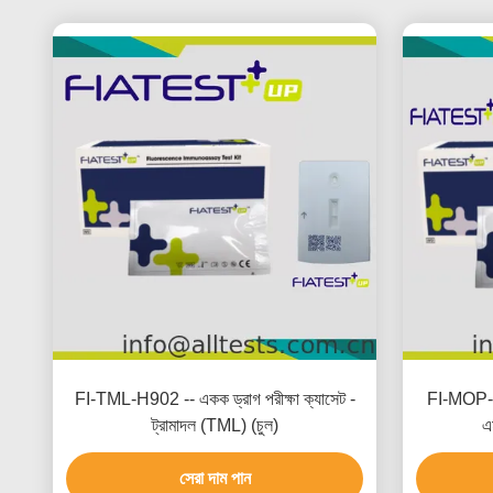
FI-TML-H902 -- একক ড্রাগ পরীক্ষা ক্যাসেট -
FI-MOP-H9
ট্রামাদল (TML) (চুল)
এ
সেরা দাম পান