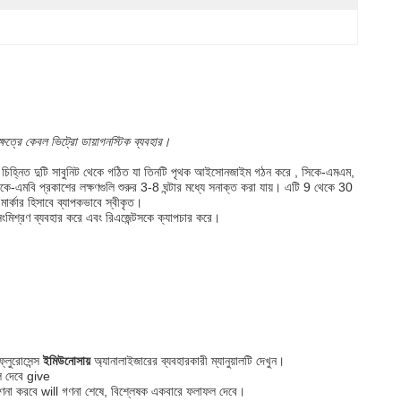
্ষেত্রে কেবল ভিট্রো ডায়াগনস্টিক ব্যবহার।
 চিহ্নিত দুটি সাবুনিট থেকে গঠিত যা তিনটি পৃথক আইসোনজাইম গঠন করে , সিকে-এমএম,
ে-এমবি প্রকাশের লক্ষণগুলি শুরুর 3-8 ঘন্টার মধ্যে সনাক্ত করা যায়। এটি 9 থেকে 30
মার্কার হিসাবে ব্যাপকভাবে স্বীকৃত।
 সংমিশ্রণ ব্যবহার করে এবং রিএজেন্টসকে ক্যাপচার করে।
্লুরোসেন্স
ইমিউনোসায়
অ্যানালাইজারের ব্যবহারকারী ম্যানুয়ালটি দেখুন।
ফল দেবে give
িচে গণনা করবে will গণনা শেষে, বিশ্লেষক একবারে ফলাফল দেবে।