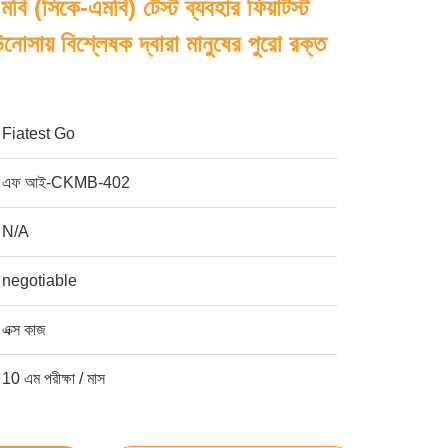
মবি (সিকে-এমবি) টেস্ট ব্যবহার ফিয়াটস্ট
নোসায় বিশ্লেষক দ্বারা মানুষের পুরো রক্ত ​​
Fiatest Go
এফ আই-CKMB-402
N/A
negotiable
এক্স কাজ
10 এম পরীক্ষা / মাস