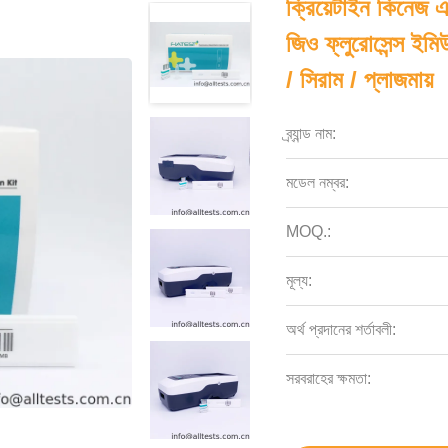
ক্রিয়েটাইন কিনেজ এ
জিও ফ্লুরোসেন্স ইমিউ
/ সিরাম / প্লাজমায়
ব্র্যান্ড নাম:
মডেল নম্বর:
MOQ.:
মূল্য:
অর্থ প্রদানের শর্তাবলী:
সরবরাহের ক্ষমতা: