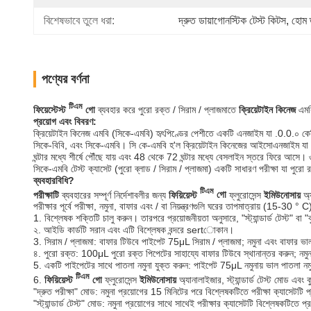
বিশেষভাবে তুলে ধরা:
দ্রুত ডায়াগোনস্টিক টেস্ট কিটস
, 
হোম ড
পণ্যের বর্ণনা
টিএম
ফিয়েস্টেস্ট
গো
ব্যবহার করে পুরো রক্ত ​​/ সিরাম / প্লাজমাতে
ক্রিয়েটাইন কিনেজ
এমবি
প্রয়োগ এবং বিবরণ:
ক্রিয়েটাইন কিনেজ এমবি (সিকে-এমবি) হৃৎপিণ্ডের পেশীতে একটি এনজাইম যা .0.0.০ ক
সিকে-বিবি, এবং সিকে-এমবি। সি কে-এমবি হ'ল ক্রিয়েটাইন কিনেজের আইসোএনজাইম যা কার্
ঘন্টার মধ্যে শীর্ষে পৌঁছে যায় এবং 48 থেকে 72 ঘন্টার মধ্যে বেসলাইন স্তরে ফিরে আসে। 
সিকে-এমবি টেস্ট ক্যাসেট (পুরো ব্লাড / সিরাম / প্লাজমা) একটি সাধারণ পরীক্ষা যা পুর
ব্যবহারবিধি?
টিএম
পরীক্ষাটি
ব্যবহারের সম্পূর্ণ নির্দেশাবলীর জন্য
ফিয়িয়েস্ট
গো
ফ্লুরোসেন্স
ইমিউনোসায়
অ্য
পরীক্ষার পূর্বে পরীক্ষা, নমুনা, বাফার এবং / বা নিয়ন্ত্রণগুলি ঘরের তাপমাত্রায় (15-30 
1. বিশ্লেষক শক্তিটি চালু করুন। তারপরে প্রয়োজনীয়তা অনুসারে, "স্ট্যান্ডার্ড টেস্ট" বা 
২. আইডি কার্ডটি সরান এবং এটি বিশ্লেষক বন্দরে sertোকান।
3. সিরাম / প্লাজমা: বাফার টিউবে পাইপেট 75μL সিরাম / প্লাজমা; নমুনা এবং বাফার ভা
৪. পুরো রক্ত: 100μL পুরো রক্ত ​​পিপেটের সাহায্যে বাফার টিউবে স্থানান্তর করুন; নম
5. একটি পাইপেটের সাথে পাতলা নমুনা যুক্ত করুন: পাইপেট 75μL নমুনায় ভাল পাতলা ন
টিএম
6.
ফিয়িয়েস্ট
গো
ফ্লুরোসেন্স
ইমিউনোসায়
অ্যানালাইজার, স্ট্যান্ডার্ড টেস্ট মোড এবং
"দ্রুত পরীক্ষা" মোড: নমুনা প্রয়োগের 15 মিনিটের পরে বিশ্লেষকটিতে পরীক্ষা ক্যাসেটটি 
"স্ট্যান্ডার্ড টেস্ট" মোড: নমুনা প্রয়োগের সাথে সাথেই পরীক্ষার ক্যাসেটটি বিশ্লেষকটি