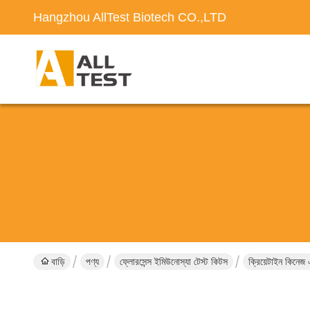
Hangzhou AllTest Biotech CO.,LTD
বাড়ি
পণ্য
ফ্লোরসেন্স ইমিউনোস্যা টেস্ট কিটস
ক্রিয়েটাইন কিনেজ এ