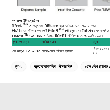
ফলাফলের ইন্টারপ্রেটেশন
টিএম
ফিয়িয়েস্ট
গো
ফ্লুরোসেন্স
ইমিউনোসায়
অ্যানালাইজার দ্বারা পড়া ফলাফল।
টিএম
HbA1c এর পরীক্ষার ফলাফলটি
ফিয়িয়েস্ট
গো
ফ্লুরোসেন্স
ইমিউনোসায়
অ্যানালাইজার
TM
Fiatest
Go
HbA1c টেস্টের
লিনিয়ারিটি
পরিসীমা 0.2-75 এনজি / এল L
ক্যাটালগ নম্বর
আইটেম নাম
নমুনা
বিশ্বব্যাংকের /
এফ আই-CKMB-402
সিকে-এমবি পরীক্ষার ক্যাসেট
/ পি
ট্যাগ:
দ্রুত ডায়াগনস্টিক পরীক্ষার কিট
ওয়ান স্টেপ র‌্যাপিড ট