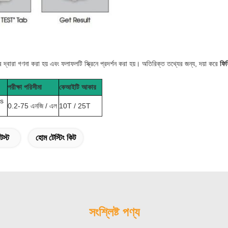
 দ্বারা গণনা করা হয় এবং ফলাফলটি স্ক্রিনে প্রদর্শন করা হয়। অতিরিক্ত তথ্যের জন্য, দয়া করে
ফিয়
পরীক্ষা পরিসীমা
কেআইটি আকার
 s
0.2-75 এনজি / এল
10T / 25T
েস্ট
হোম টেস্টিং কিট
সংশ্লিষ্ট পণ্য