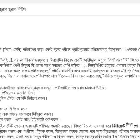
্রাগ ড্রাগ কিটস
 (সিকে-এমবি) পরিমাপের জন্য একটি দ্রুত পরীক্ষা
প্রতিপ্রভাত ইমিউনোসায় বিশ্লেষক।
পেশাদার ক
েডিএই .1 এর আণবিক ওজনযুক্ত। ক্রিয়েটিন কিনেজ একটি ডাইম্রিক অণু যা "এম" এবং "বি" হিসাবে
ডিয়াক পেশী টিস্যুর বিপাকের সাথে সবচেয়ে বেশি জড়িত। ২. নিম্নলিখিত রক্তের এমআই রক্তে সিক
৩. সি কে-এমবি হ'ল একটি গুরুত্বপূর্ণ কার্ডিয়াক মার্কার এবং এমআই সনাক্তকরণের জন্য এটি প্রচলিত 
ো রক্ত, সিরাম বা প্লাজমাতে পরিমাণগতভাবে সিকে-এমবি সনাক্ত করতে অ্যান্টিবডি লেপযুক্ত কণাগুলির
ানালাইজার অপারেশন ম্যানুয়াল দেখুন। পরীক্ষাটি তাপমাত্রায় চালানো উচিত।
° C) পৌঁছানোর অনুমতি দিন।
"কুইক টেস্ট" মোডটি নির্বাচন করুন।
লভাবে মিশ্রিত করুন।
ুনা এবং বাফার ভালভাবে মিশ্রিত করুন।
মুনা করুন। একই সাথে টাইমারটি শুরু করুন।
টিএম
 কুইক টেস্ট মোডের জন্য দুটি পরীক্ষার পদ্ধতি রয়েছে। বিস্তারিত জানতে দয়া করে
ফিয়িয়েস্ট
গো
ফ
প্রবেশ করুন এবং "পরীক্ষা" ক্লিক করুন, বিশ্লেষক কয়েক সেকেন্ড পরে স্বয়ংক্রিয়ভাবে পরীক্ষার ফলা
তে প্রবেশ করুন, একই সময়ে "নতুন পরীক্ষা" এ ক্লিক করুন, বিশ্লেষক স্বয়ংক্রিয়ভাবে 15 মিনিটের ন