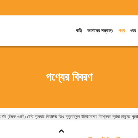
বাড়ি
আমাদের সম্বন্ধে
পণ্য
খবর
পণ্যের বিবরণ
মবি (সিকে-এমবি) টেস্ট ব্যবহার ফিয়াটস্ট জিও ফ্লুরোসেন্স ইমিউনোসায় বিশ্লেষক দ্বারা মানুষের পুরো র