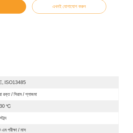
এখনই যোগাযোগ করুন
E, ISO13485
ো রক্ত ​​/ সিরাম / প্লাজমা
-30 ℃
স্টাব্দ
 এম পরীক্ষা / মাস