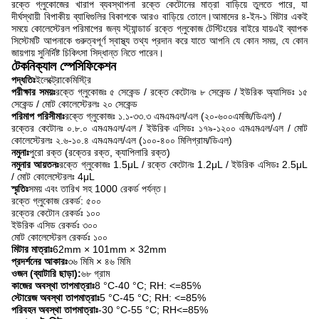
রক্তে গ্লুকোজের খারাপ ব্যবস্থাপনা রক্তে কেটোনের মাত্রা বাড়িয়ে তুলতে পারে, যা
দীর্ঘস্থায়ী বিপাকীয় ব্যাধিগুলির বিকাশকে আরও বাড়িয়ে তোলে।আমাদের ৪-ইন-১ মিটার একই
সময়ে কোলেস্টেরল পরিমাপের জন্য স্ট্যান্ডার্ড রক্তে গ্লুকোজ টেস্টিংয়ের বাইরে যায়এই ব্যাপক
সিস্টেমটি আপনাকে গুরুত্বপূর্ণ স্বাস্থ্য তথ্য প্রদান করে যাতে আপনি যে কোন সময়, যে কোন
জায়গায় সুনির্দিষ্ট চিকিৎসা সিদ্ধান্ত নিতে পারেন।
টেকনিক্যাল স্পেসিফিকেশন
পদ্ধতিঃ
ইলেক্ট্রোকেমিস্ট্রি
পরীক্ষার সময়ঃ
রক্তে গ্লুকোজঃ ৫ সেকেন্ড / রক্তে কেটোনঃ ৮ সেকেন্ড / ইউরিক অ্যাসিডঃ ১৫
সেকেন্ড / মোট কোলেস্টেরলঃ ২০ সেকেন্ড
পরিমাপ পরিসীমাঃ
রক্তে গ্লুকোজঃ ১.১-৩৩.৩ এমএমএল/এল (২০-৬০০এমজি/ডিএল) /
রক্তের কেটোনঃ ০.৮.০ এমএমএল/এল / ইউরিক এসিডঃ ১৭৯-১২০০ এমএমএল/এল / মোট
কোলেস্টেরলঃ ২.৬-১০.৪ এমএমএল/এল (১০০-৪০০ মিলিগ্রাম/ডিএল)
নমুনাঃ
পুরো রক্ত (রক্তের রক্ত, ক্যাপিলারি রক্ত)
নমুনার আয়তনঃ
রক্তে গ্লুকোজঃ 1.5μL / রক্তে কেটোনঃ 1.2μL / ইউরিক এসিডঃ 2.5μL
/ মোট কোলেস্টেরলঃ 4μL
স্মৃতিঃ
সময় এবং তারিখ সহ 1000 রেকর্ড পর্যন্ত।
রক্তে গ্লুকোজ রেকর্ড: ৫০০
রক্তের কেটোন রেকর্ডঃ ১০০
ইউরিক এসিড রেকর্ডঃ ৩০০
মোট কোলেস্টেরল রেকর্ডঃ ১০০
মিটার মাত্রাঃ
62mm × 101mm × 32mm
প্রদর্শনের আকারঃ
৩৬ মিমি × ৪৬ মিমি
ওজন (ব্যাটারি ছাড়া):
৬৮ গ্রাম
কাজের অবস্থা তাপমাত্রাঃ
8 °C-40 °C; RH: <=85%
স্টোরেজ অবস্থা তাপমাত্রাঃ
5 °C-45 °C; RH: <=85%
পরিবহন অবস্থা তাপমাত্রাঃ
-30 °C-55 °C; RH<=85%