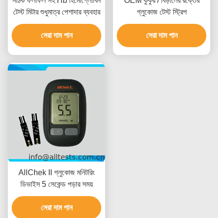
সঠিক ফলাফল সহ Hb হিমোগ্লোবিন
OEM কুকুর / বিড়ালের রক্তের
টেস্ট মিটার শুধুমাত্র পেশাদার ব্যবহার
গ্লুকোজ টেস্ট স্ট্রিপ
সেরা দাম পান
সেরা দাম পান
AllChek II গ্লুকোজ মনিটরিং
ডিভাইস 5 সেকেন্ড পড়ার সময়
সেরা দাম পান