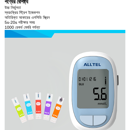
পণ্যের বৈশিষ্ট্য
উচ্চ নির্ভুলতা
স্বয়ংক্রিয় স্ট্রিপ ইজেকশন
অতিরিক্ত আকারের এলসিডি স্ক্রিন
5s-20s পরীক্ষার সময়
1000 রেকর্ড মেমরি পর্যন্ত