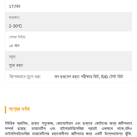
1T/কিট
সংরক্ষণ:
2-30℃
শেলফ টাইম:
২৪ মাস
নমুনা:
পুরো রক্ত
বিশেষভাবে তুলে ধরা:
মল ছদ্মবেশ রক্ত ​​পরীক্ষার কিট
, 
fob টেস্ট কিট
পণ্যের বর্ণনা
ইউরিক অ্যাসিড, রক্তে গ্লুকোজ, কোলেস্টেরল এবং রক্তের কেটোনের মধ্যে জটিলভাবে
সম্পর্ক রয়েছে: ডায়াবেটিস এবং হাইপারউরিসেমিয়া প্রায়ই একসাথে থাকে,যদিও
ডাইসলিনাইডেমিয়া ডায়াবেটিসের রক্তনালীগত জটিলতার জন্য একটি উল্লেখযোগ্য ঝুঁকি.