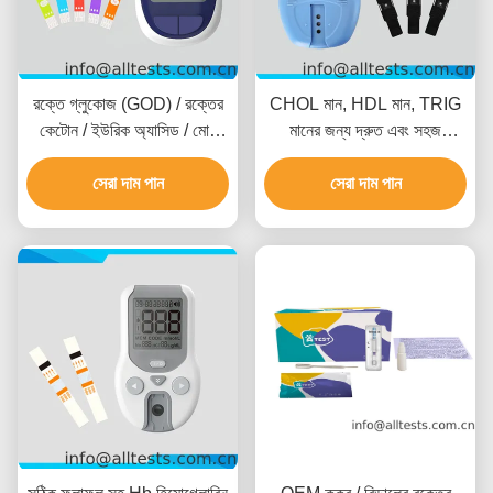
রক্তে গ্লুকোজ (GOD) / রক্তের
CHOL মান, HDL মান, TRIG
কেটোন / ইউরিক অ্যাসিড / মোট
মানের জন্য দ্রুত এবং সহজ
কোলেস্টেরল মনিটরিং ডিভাইস সঠিক
কোলেস্টেরল মনিটরিং ডিভাইস
এবং নির্ভরযোগ্য
সেরা দাম পান
সেরা দাম পান