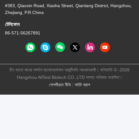
#383, Qiaoxin Road, Xiasha Street, Qiantang District, Hangzhou,
Zhejiang, P.R.China
টেলিফোন
86-571-56267891
চীন ভালো মানের কাস্টম মনোোক্লোনাল অ্যান্টিবডি সরবরাহকারী। কপিরাইট © -2026
Hangzhou AllTest Biotech CO.,LTD সমস্ত অধিকার সংরক্ষিত।
গোপনীয়তা নীতি
|
সাইট ম্যাপ