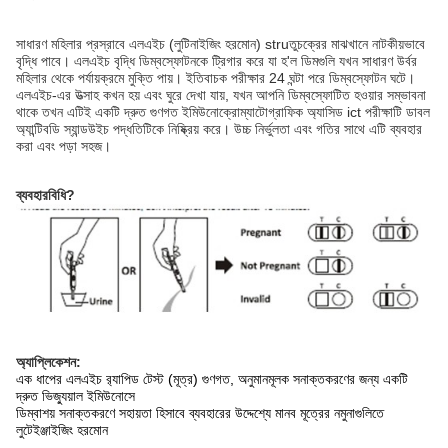
সাধারণ মহিলার প্রস্রাবে এলএইচ (লুটিনাইজিং হরমোন) struতুচক্রের মাঝখানে নাটকীয়ভাবে
বৃদ্ধি পাবে।
এলএইচ বৃদ্ধি ডিম্বস্ফোটনকে ট্রিগার করে যা হ'ল ডিমগুলি যখন সাধারণ উর্বর
মহিলার থেকে পর্যায়ক্রমে মুক্তি পায়।
ইতিবাচক পরীক্ষার 24 ঘন্টা পরে ডিম্বস্ফোটন ঘটে।
এলএইচ-এর উত্সাহ কখন হয় এবং ঘুরে দেখা যায়, যখন আপনি ডিম্বস্ফোটিত হওয়ার সম্ভাবনা
থাকে তখন এটিই একটি দ্রুত গুণগত ইমিউনোক্রোম্যাটোগ্রাফিক অ্যাসিড ict
পরীক্ষাটি ডাবল
অ্যান্টিবডি স্যান্ডউইচ পদ্ধতিটিকে নিষ্ক্রিয় করে।
উচ্চ নির্ভুলতা এবং গতির সাথে এটি ব্যবহার
করা এবং পড়া সহজ।
ব্যবহারবিধি?
অ্যাপ্লিকেশন:
এক ধাপের এলএইচ র‌্যাপিড টেস্ট (মূত্র) গুণগত, অনুমানমূলক সনাক্তকরণের জন্য একটি
দ্রুত ভিজ্যুয়াল ইমিউনোসে
ডিম্বাশয় সনাক্তকরণে সহায়তা হিসাবে ব্যবহারের উদ্দেশ্যে মানব মূত্রের নমুনাগুলিতে
লুটেইঞ্জাইজিং হরমোন