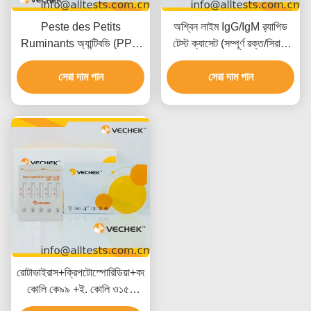
Peste des Petits
অশ্বিন লাইম IgG/IgM র‍্যাপিড
Ruminants অ্যান্টিবডি (PPR
টেস্ট ক্যাসেট (সম্পূর্ণ রক্ত/সিরাম/
Ab) র্যাপিড টেস্ট ক্যাসেট (পুরো
প্লাজমা)
রক্ত/সিরাম/প্লাস্মা)
সেরা দাম পান
সেরা দাম পান
রোটাভাইরাস+ক্রিপটোস্পোরিডিয়া+করোনাভাইরাস+ই.
কোলি কে৯৯ +ই. কোলি ও১৫৭
অ্যান্টিজেন কম্বো র্যাপিড টেস্ট