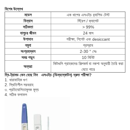
বিশেষ উল্লেখ
মডেল
এক ধাপের এলএইচ র‌্যাপিড টেস্ট
বিন্যাস
স্ট্রিপ / ক্যাসেট
সঠিকতা
> 99%
বালুচর জীবন
24 মাস
উপাদান
পরীক্ষা, পিপেট এবং desiccant
নমুনা
প্রস্রাব
সংগ্রহস্থল
2-30 ° সেঃ
সময় পড়ুন
10 মিনিট
কিটগুলি গ্রাহকদের শিল্পকর্ম বা নকশা অনুযায়ী তৈরি করা
অন্যরা
যেতে পারে
দ্বি-ট্রামড কেন বেছে নিন
এলএইচ (ডিম্বস্ফোটন)
দ্রুত পরীক্ষা?
1. ধারাবাহিক গুণ
2. স্থিতিশীল সরবরাহ
৩. প্রতিযোগিতামূলক মূল্য
4. সঠিক ফলাফল