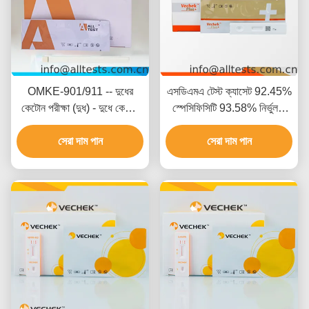
OMKE-901/911 -- দুধের
এসডিএমএ টেস্ট ক্যাসেট 92.45%
কেটোন পরীক্ষা (দুধ) - দুধে কেটোন
স্পেসিফিসিটি 93.58% নির্ভুলতা
সনাক্তকরণের জন্য
এবং 94.64% সংবেদনশীলতার
সেরা দাম পান
সাথে কুকুর এবং বিড়াল পরীক্ষার জন্য
সেরা দাম পান
পশুচিকিত্সা দ্রুত পরীক্ষার কিট