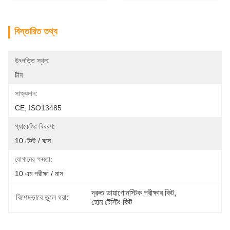
বিস্তারিত তথ্য
উৎপত্তি স্থল:
চীন
সাক্ষ্যদান:
CE, ISO13485
প্যাকেজিং বিবরণ:
10 টেস্ট / বাক্স
যোগানের ক্ষমতা:
10 এম পরীক্ষা / মাস
দ্রুত ডায়াগোনস্টিক পরীক্ষার কিট
, 
বিশেষভাবে তুলে ধরা:
হোম টেস্টিং কিট