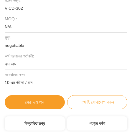
মডেল নম্বর:
VICD-302
MOQ.:
N/A
মূল্য:
negotiable
অর্থ প্রদানের শর্তাবলী:
এক্স কাজ
সরবরাহের ক্ষমতা:
10 এম পরীক্ষা / মাস
সেরা দাম পান
এখনই যোগাযোগ করুন
বিস্তারিত তথ্য
পণ্যের বর্ণনা