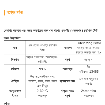
পণ্যের বর্ণনা
পেশাদার ব্যবহার এবং ঘরের ব্যবহারের জন্য
এক ধাপের এলএইচ
(ওভুলেশন
) র‌্যাপিড টেস্ট
দ্রুত বিস্তারিত:
Luteinizing হরমোন
এক ধাপের এলএইচ র‌্যাপিড
নাম
আবেদন
সনাক্ত করতে সহায়তা
টেস্ট
হিসাবে ব্যবহার করা To
স্ট্রিপ / ক্যাসেট / মিডস্ট্রিম /
বিন্যাস
নমুনা
প্রস্রাব
খালি শিট
সিই
সঠিকতা
99%
শংসাপত্র
আইএসও 13485
উচ্চ সংবেদনশীলতা এবং
এক সময় শুধুমাত্র
বৈশিষ্ট্য
নির্দিষ্টতা, সহজ, সহজ, দ্রুত
ব্যবহারের সময়
ব্যবহার
এবং নির্ভুল
সংগ্রহস্থল
2-30 ℃
বালুচর সময়:
24months
ই এম
সহজলভ্য
নমুনা
সহজলভ্য
বর্ণনা: