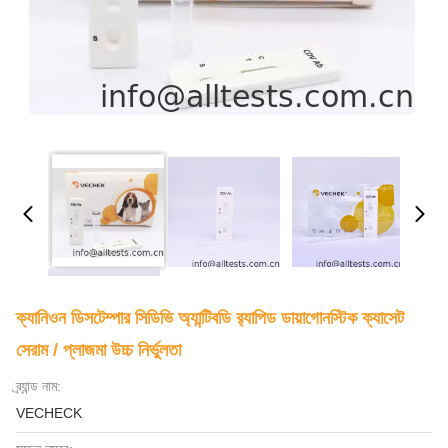
ক্যানিওন ডিসটেম্পার সিডিভি অ্যান্টিবডি র‌্যাপিড ডায়াগোনস্টিক ক্যাসেট
সেরাম / প্লাজমা উচ্চ নির্ভুলতা
ব্র্যান্ড নাম:
VECHECK